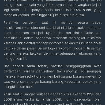
mengerikan, sesuatu yang tidak pernah kita bayangkan terjadi
lagi setelah flu spanyol pada tahun 1918-1920 silam, yang
menelan korban jiwa hingga 50 juta di seluruh dunia.
Parahnya pandemi saat ini mampu secara cepat
meluluhlantakkan ekonomi kita. Lihat nilai tukar rupiah terhadap
dolar, terancam menjadi Rp20 ribu per dolar. Dolar pun
demikian di dalam negerinya terancam meningkat inflasinya,
karena Bank Sentral menggelontorkan sekian triliun uang dolar
baru ke dalam pasar. Dalam logika ekonomi modern itu sangat
penting mereka lakukan demi menyelematkan ekonomi yang
mengerikan ini.
Dan seperti Anda tebak, pastilah penggangguran akan
bertambah, karena perusahaan tak sanggup lagi menggaji
mereka. Kian sedikit orang membeli barang-barang mewah. Di
saat yang sama harga barang-barang kebutuhan pokok yang
mungkin akan naik.
Krisis saat ini sangat berbeda dengan krisis ekonomi 1998 dan
2008 silam. Ketika itu, krisis 2008, murni disebabkan oleh
kebobrokan bisnis perbankan dalam kredit rumah dan aroma