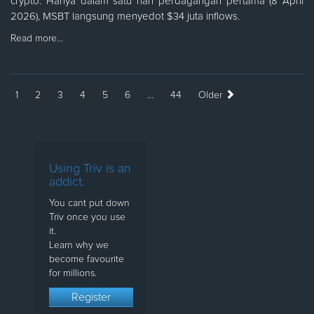
crypto. Hanya dalam satu hari perdagangan pertama (8 April
2026), MSBT langsung menyedot $34 juta inflows.
Read more…
1
2
3
4
5
6
…
44
Older
Using Triv is an
addict.
You cant put down
Triv once you use
it.
Learn why we
become favourite
for millions.
Register