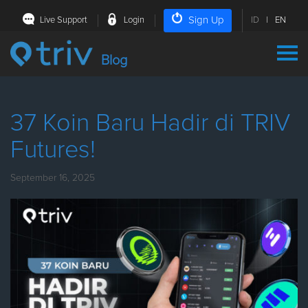
Sign Up
Live Support
Login
ID
|
EN
Blog
37 Koin Baru Hadir di TRIV
Futures!
September 16, 2025