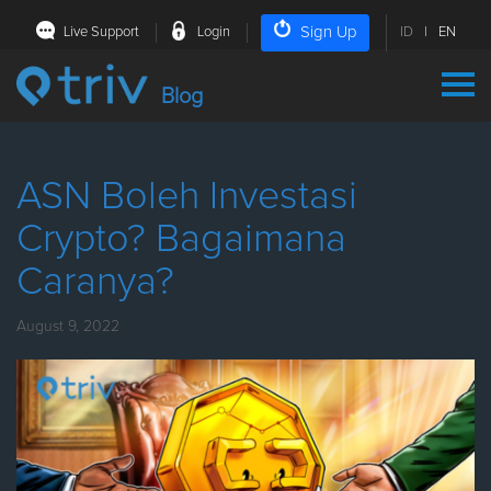
Sign Up
Live Support
Login
ID
|
EN
Blog
ASN Boleh Investasi
Crypto? Bagaimana
Caranya?
August 9, 2022