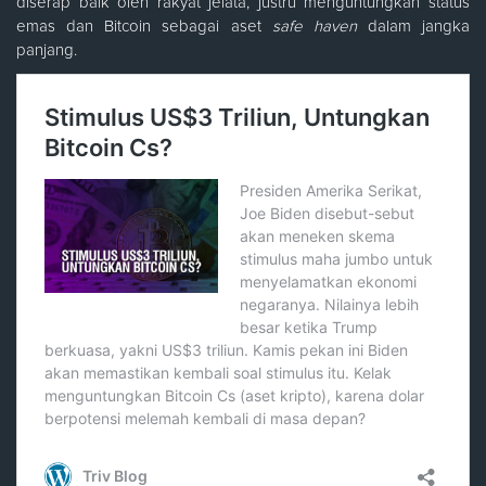
diserap baik oleh rakyat jelata, justru menguntungkan status
emas dan Bitcoin sebagai aset
safe haven
dalam jangka
panjang.