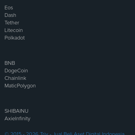
Eos
Dash
Tether
Litecoin
Polkadot
BNB
DogeCoin
Chainlink
MaticPolygon
SHIBAINU
AxieInfinity
© 2015 - 2026 Triv - Jual Beli Aset Digital Indonesia