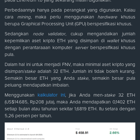
pada Ethereum 1.0 yang sekarang masih digunakan.
Perbedaannya hanya pada perangkat yang digunakan. Kalau
cara
mining
, maka perlu menggunakan
hardware
khusus
berupa Graphical Processing Unit (GPU) berspesifikasi khusus.
Sedangkan
node validator
, cukup mengandalkan jumlah
kepemilikan aset kripto ETH yang disimpan di
wallet
khusus
dengan perantaraaan komputer
server
berspesifikasi khusus
pula.
Dalam hal ini untuk menjadi FNV, maka minimal aset kripto yang
disimpan/
stake
adalah 32 ETH. Jumlah ini tidak boleh kurang.
Semakin besar ETH yang Anda
stake
, semakin besar pula
peluang mendapatkan imbalan.
Menggunakan
kalkulator ini
, jika Anda men-
stake
32 ETH
(US$14.685, Rp208 juta), maka Anda mendapatkan 0,1402 ETH
setiap bulan atau tahunan sekitar 1,6819 ETH. Itu setara dengan
5,26 persen per tahun.