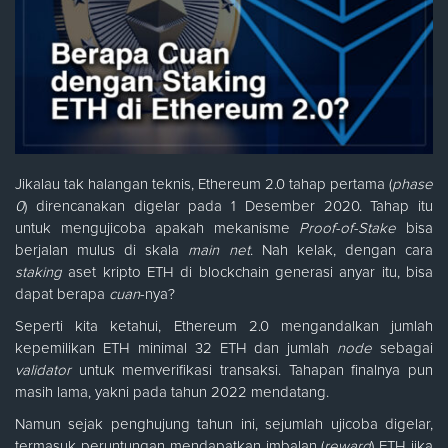
Jikalau tak halangan teknis, Ethereum 2.0 tahap pertama (
phase
0
) direncanakan digelar pada 1 Desember 2020. Tahap itu
untuk mengujicoba apakah mekanisme
Proof-of-Stake
bisa
berjalan mulus di skala
main net
. Nah kelak, dengan cara
staking
aset kripto ETH di blockchain generasi anyar itu, bisa
dapat berapa
cuan
-nya?
Seperti kita ketahui, Ethereum 2.0 mengandalkan jumlah
kepemilikan ETH minimal 32 ETH dan jumlah
node
sebagai
validator
untuk memverifikasi transaksi. Tahapan finalnya pun
masih lama, yakni pada tahun 2022 mendatang.
Namun sejak penghujung tahun ini, sejumlah ujicoba digelar,
termasuk peruntungan mendapatkan imbalan (
reward
) ETH jika