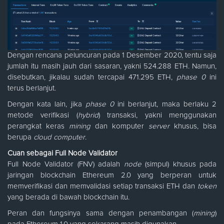
Dengan rencana peluncuran pada 1 Desember 2020, tentu saja
jumlah itu masih jauh dari sasaran, yakni 524.288 ETH. Namun,
disebutkan, jikalau sudah tercapai 471.295 ETH,
phase 0
ini
terus berlanjut.
Dengan kata lain, jika
phase 0
ini berlanjut, maka berlaku 2
metode verifikasi (
hybrid
) transaksi, yakni menggunakan
perangkat keras
mining
dan komputer
server
khusus, bisa
berupa
cloud computer
.
Cuan sebagai Full Node Validator
Full Node Validator (FNV) adalah
node
(simpul) khusus pada
jaringan blockchain Ethereum 2.0 yang berperan untuk
memverifikasi dan memvalidasi setiap transaksi ETH dan
token
yang berada di bawah blockchain itu.
Peran dan fungsinya sama dengan penambangan (
mining
)