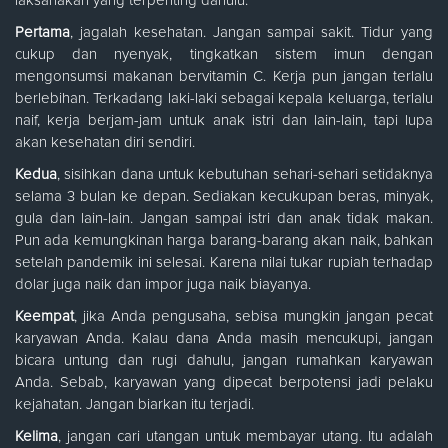
laksanakan yang terpenting dahulu.
Pertama
, jagalah kesehatan. Jangan sampai sakit. Tidur yang
cukup dan nyenyak, tingkatkan sistem imun dengan
mengonsumsi makanan bervitamin C. Kerja pun jangan terlalu
berlebihan. Terkadang laki-laki sebagai kepala keluarga, terlalu
naif, kerja berjam-jam untuk anak istri dan lain-lain, tapi lupa
akan kesehatan diri sendiri.
Kedua
, sisihkan dana untuk kebutuhan sehari-sehari setidaknya
selama 3 bulan ke depan. Sediakan kecukupan beras, minyak,
gula dan lain-lain. Jangan sampai istri dan anak tidak makan.
Pun ada kemungkinan harga barang-barang akan naik, bahkan
setelah pandemik ini selesai. Karena nilai tukar rupiah terhadap
dolar juga naik dan impor juga naik biayanya.
Keempat
, jika Anda pengusaha, sebisa mungkin jangan pecat
karyawan Anda. Kalau dana Anda masih mencukupi, jangan
bicara untung dan rugi dahulu, jangan rumahkan karyawan
Anda. Sebab, karyawan yang dipecat berpotensi jadi pelaku
kejahatan. Jangan biarkan itu terjadi.
Kelima
, jangan cari utangan untuk membayar utang. Itu adalah