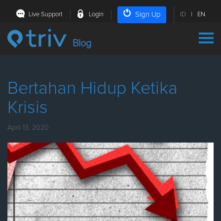
Sign Up
Live Support
Login
ID
|
EN
Blog
Bertahan Hidup Ketika
Krisis
April 13, 2020