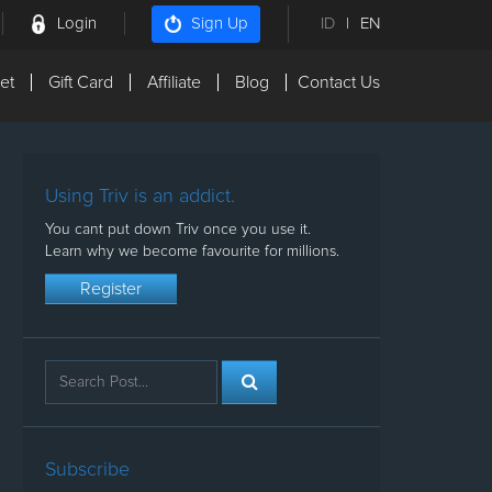
Login
ID
|
EN
Sign Up
et
Gift Card
Affiliate
Blog
Contact Us
Using Triv is an addict.
You cant put down Triv once you use it.
Learn why we become favourite for millions.
Register
Subscribe