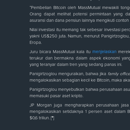
“Pembelian Bitcoin oleh MassMutual mewakili tongga
Orang dapat melihat potensi permintaan yang d
asuransi dan dana pensiun lainnya mengikuti contoh M
Nilai investasi itu memang tak sebesar investasi p
yakni US$250 juta. Namun, menurut Panigirtzoglou, 
Eropa.
Juru bicara MassMutual kala itu
menjelaskan
merek
terukur dan bermakna dalam aspek ekonomi yang b
yang teranyar dalam tren yang sedang panas ini.
Panigirtzoglou menguraikan, bahwa jika
family offic
mengalokasikan sebagian kecil ke Bitcoin, maka ak
Panigirtzoglou menyebutkan bahwa perusahaan asur
memasuki pasar aset kripto.
JP Morgan juga mengharapkan perusahaan jasa 
mengalokasikan setidaknya 1 persen aset dalam B
$0,6 triliun. [
*
]