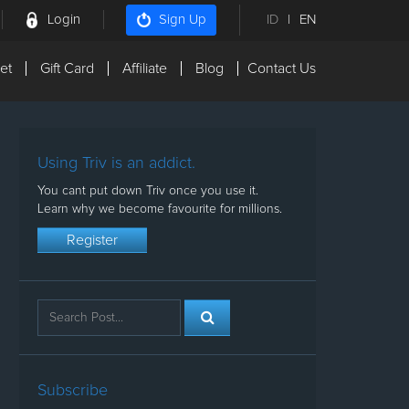
Login
ID
|
EN
Sign Up
et
Gift Card
Affiliate
Blog
Contact Us
Using Triv is an addict.
You cant put down Triv once you use it.
Learn why we become favourite for millions.
Register
Subscribe