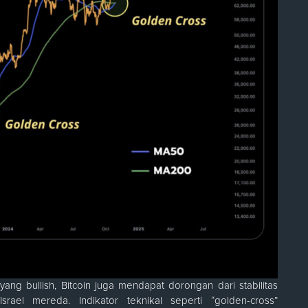
ang bullish, Bitcoin juga mendapat dorongan dari stabilitas
srael mereda. Indikator teknikal seperti “golden-cross”