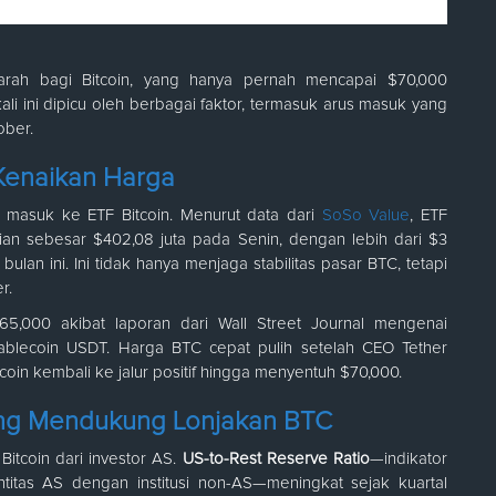
rah bagi Bitcoin, yang hanya pernah mencapai $70,000
ali ini dipicu oleh berbagai faktor, termasuk arus masuk yang
ober.
 Kenaikan Harga
 masuk ke ETF Bitcoin. Menurut data dari
SoSo Value
, ETF
rian sebesar $402,08 juta pada Senin, dengan lebih dari $3
ulan ini. Ini tidak hanya menjaga stabilitas pasar BTC, tetapi
r.
5,000 akibat laporan dari Wall Street Journal mengenai
stablecoin USDT. Harga BTC cepat pulih setelah CEO Tether
oin kembali ke jalur positif hingga menyentuh $70,000.
yang Mendukung Lonjakan BTC
itcoin dari investor AS.
US-to-Rest Reserve Ratio
—indikator
itas AS dengan institusi non-AS—meningkat sejak kuartal