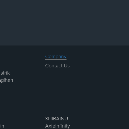
Company
Contact Us
strik
agihan
SHIBAINU
in
AxieInfinity