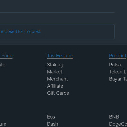
 closed for this post.
 Price
Triv Feature
Product
ate
Staking
Pulsa
Market
Token Li
Merchant
Bayar T
Affiliate
Gift Cards
Eos
BNB
eum
Dash
DogeCo