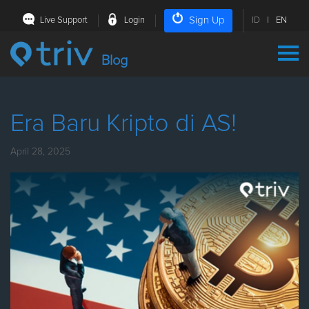
Sign Up
Live Support
Login
ID
|
EN
Blog
Era Baru Kripto di AS!
April 28, 2025