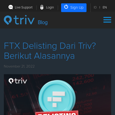
Sign Up
Live Support
Login
ID
|
EN
Blog
FTX Delisting Dari Triv?
Berikut Alasannya
November 21, 2022