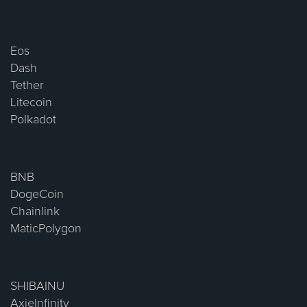
Eos
Dash
Tether
Litecoin
Polkadot
BNB
DogeCoin
Chainlink
MaticPolygon
SHIBAINU
AxieInfinity