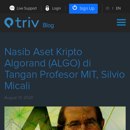
Sign Up
Live Support
Login
ID
|
EN
Blog
Nasib Aset Kripto
Algorand (ALGO) di
Tangan Profesor MIT, Silvio
Micali
August 31, 2020