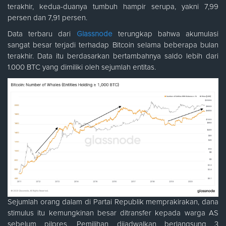
terakhir, kedua-duanya tumbuh hampir serupa, yakni 7,99
persen dan 7,91 persen.
Data terbaru dari
Glassnode
terungkap bahwa akumulasi
sangat besar terjadi terhadap Bitcoin selama beberapa bulan
terakhir. Data itu berdasarkan bertambahnya saldo lebih dari
1.000 BTC yang dimiliki oleh sejumlah entitas.
Sejumlah orang dalam di Partai Republik memprakirakan, dana
stimulus itu kemungkinan besar ditransfer kepada warga AS
sebelum pilpres. Pemilihan dijadwalkan berlangsung 3