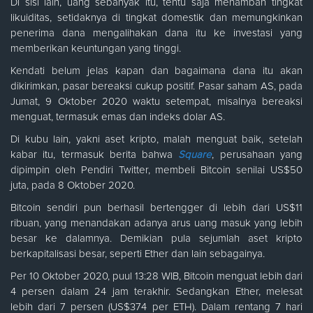
Di sisi lain, uang sebanyak itu, tentu saja menambah tingkat
likuiditas, setidaknya di tingkat domestik dan memungkinkan
penerima dana mengalihakan dana itu ke investasi yang
memberikan keuntungan yang tinggi.
Kendati belum jelas kapan dan bagaimana dana itu akan
dikirimkan, pasar bereaksi cukup positif. Pasar saham AS, pada
Jumat, 9 Oktober 2020 waktu setempat, misalnya bereaksi
menguat, termasuk emas dan indeks dolar AS.
Di kubu lain, yakni aset kripto, malah menguat baik, setelah
kabar itu, termasuk berita bahwa
Square
, perusahaan yang
dipimpin oleh Pendiri Twitter, membeli Bitcoin senilai US$50
juta, pada 8 Oktober 2020.
Bitcoin sendiri pun berhasil bertengger di lebih dari US$11
ribuan, yang menandakan adanya arus uang masuk yang lebih
besar ke dalamnya. Demikian pula sejumlah aset kripto
berkapitalisasi besar, seperti Ether dan lain sebagainya.
Per 10 Oktober 2020, puul 13:28 WIB, Bitcoin menguat lebih dari
4 persen dalam 24 jam terakhir. Sedangkan Ether, melesat
lebih dari 7 persen (US$374 per ETH). Dalam rentang 7 hari