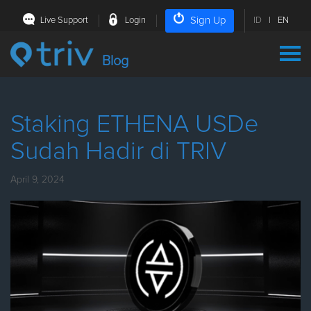
Sign Up
Live Support
Login
ID
|
EN
Blog
Staking ETHENA USDe
Sudah Hadir di TRIV
April 9, 2024