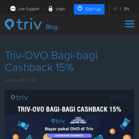
Sign Up
Live Support
Login
ID
|
EN
Blog
Triv-OVO Bagi-bagi
Cashback 15%
January 17, 2022