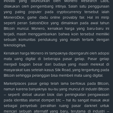
inovasi yang diluncurkan oleh Monero Research Labs,
dilakukan oleh pengembang intinya. Salah satu penggunaan
yang paling populer pada cryptocurrency tersebut ialah
MoneroDice, game dadu online provably fair. Hal ini mirip
seperti peran SatoshiDice yang dimainkan pada awal tahun
Bitcoin muncul. Monero, kenaikan harga yang baru-baru ini
terjadi, masih menggambarkan bahwa koin tersebut memiliki
sebuah komunitas pendukung yang masih tertarik dengan
teknologinya.
Kenaikan harga Monero ini tampaknya dipengaruhi oleh adopsi
mata uang digital di beberapa pasar gelap. Pasar gelap
menjadi bagian besar dari budaya yang masih melekat di
masyarakat luas setelah kasus Silk Road, yang tergantung pada
Bitcoin sehingga pelanggan bisa membeli mata uang digital.
Marketplaces pasar gelap telah lama berfokus pada Bitcoin,
namun karena banyaknya isu-isu yang muncul di industri Bitcoin
– seperti debat ukuran blok dan peningkatan pengawasan
pada identitas alamat dompet btc – hal itu sangat masuk akal
sebagai penyebab peralihan ruang pasar darknet untuk
mencari sebuah alternatif yang baru, terutama di industri –