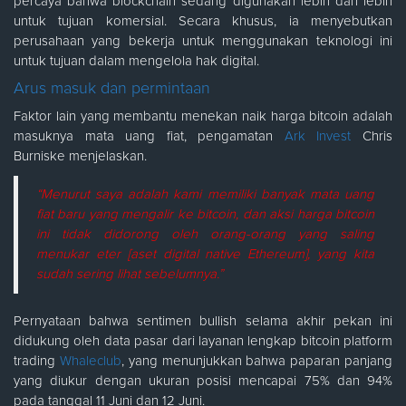
percaya bahwa blockchain sedang digunakan lebih dan lebih
untuk tujuan komersial. Secara khusus, ia menyebutkan
perusahaan yang bekerja untuk menggunakan teknologi ini
untuk tujuan dalam mengelola hak digital.
Arus masuk dan permintaan
Faktor lain yang membantu menekan naik harga bitcoin adalah
masuknya mata uang fiat, pengamatan
Ark Invest
Chris
Burniske menjelaskan.
“Menurut saya adalah kami memiliki banyak mata uang
fiat baru yang mengalir ke bitcoin, dan aksi harga bitcoin
ini tidak didorong oleh orang-orang yang saling
menukar eter [aset digital native Ethereum], yang kita
sudah sering lihat sebelumnya.”
Pernyataan bahwa sentimen bullish selama akhir pekan ini
didukung oleh data pasar dari layanan lengkap bitcoin platform
trading
Whaleclub
, yang menunjukkan bahwa paparan panjang
yang diukur dengan ukuran posisi mencapai 75% dan 94%
pada tanggal 11 Juni dan 12 Juni.