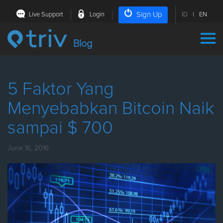
Sign Up
Live Support
Login
ID
|
EN
Blog
5 Faktor Yang
Menyebabkan Bitcoin Naik
sampai $ 700
June 16, 2016