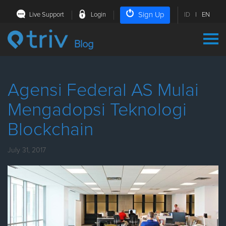
Sign Up
Live Support
Login
ID
|
EN
Blog
Agensi Federal AS Mulai
Mengadopsi Teknologi
Blockchain
July 31, 2017