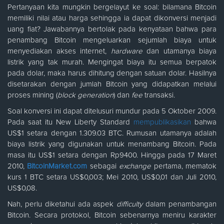
Pertanyaan kita mungkin bergelayut ke soal: bilamana Bitcoin
memiliki nilai atau harga sehingga ia dapat dikonversi menjadi
uang fiat? Jawabannya bertolak pada kenyataan bahwa para
penambang Bitcoin mengeluarkan sejumlah biaya untuk
menyediakan akses internet,
hardware
dan utamanya biaya
listrik yang tak murah. Mengingat biaya itu semua berpatok
pada dolar, maka harus dihitung dengan satuan dolar. Hasilnya
disetarakan dengan jumlah Bitcoin yang didapatkan melalui
proses mining (
block generation
) dan
fee
transaksi.
Soal konversi ini dapat ditelusuri mundur pada 5 Oktober 2009.
Pada saat itu New Liberty Standard
mempublikasikan
bahwa
US$1 setara dengan 1.309.03 BTC. Rumusan utamanya adalah
biaya listrik yang digunakan untuk menambang Bitcoin. Pada
masa itu US$1 setara dengan Rp9400. Hingga pada 17 Maret
2010,
BitcoinMarket.com
sebagai
exchange
pertama, mematok
kurs 1 BTC setara US$0,003; Mei 2010, US$0,01 dan Juli 2010,
US$0,08.
Nah, perlu diketahui ada aspek
difficulty
dalam penambangan
Bitcoin. Secara protokol, Bitcoin sebenarnya meniru karakter