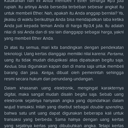
Katakanlah hari ini Anda membeli 1 Ether seharga Rp3 juta
rupiah. Itu artinya Anda bersedia terbeban sebesar angkat itu
untuk membeli Ether. Nah, apakah itu Anda anggap bernilai? Ya,
jikalau di waktu berikutnya Anda bisa mendapatkan laba ketika
Anda jual kepada teman Anda di harga Rp3,4 juta. Itu adalah
nilai di sisi Anda dan di sisi lain dianggapp sebagai harga, yakni
yang membeli Ether Anda.
Di atas itu semua, mari kita bandingkan dengan pendekatan
teknologi. Uang kertas dianggap memiliki nilai karena:
Pertama
,
uang itu tidak mudah diduplikasi alias dipalsukan begitu saja.
Kedua
, bisa digunakan kapan dan di mana saja untuk membeli
barang dan jasa.
Ketiga
, dibuat oleh pemerintah sehingga
resmi secara hukum dan perundang-undangan.
Dalam khasanah uang elektronik, mengingat karakternya
digital, maka sangat mudah disalin begitu saja. Sebab uang
elektronik sejatinya hanyalah angka yang dipindahkan dalam
wujud transaksi. Inilah yang disebut sebagai
double spending
,
bahwa satu unit uang dapat digunakan beberapa kali untuk
transaksi yang berbeda. Sama halnya dengan uang kertas
yang sejatinya kertas yang dibubuhkan angka. Tetapi kertas