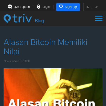
Sign Up
Live Support
Login
ID
|
EN
Blog
Alasan Bitcoin Memiliki
Nilai
November 3, 2018