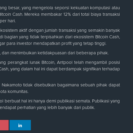
yang besar, yang mengelola seporsi kekuatan komputasi atau
tcoin Cash. Mereka membakar 12% dari total biaya transaksi
er hari.
ekosistem aktif dengan jumlah transaksi yang semakin banyak
di bagian yang tidak terpisahkan dari ekosistem Bitcoin Cash,
ar para investor mendapatkan profit yang tetap tinggi.
ak, dan menimbulkan ketidakpuasan dari beberapa pihak.
g perangkat lunak Bitcoin, Antpool telah mengambil posisi
ash, yang dalam hal ini dapat berdampak signifikan terhadap
hi Nakamoto tidak disebutkan bagaimana sebuah pihak dapat
ota komunitas.
berbuat hal ini hanya demi publikasi semata. Publikasi yang
ndapat perhatian yang lebih banyak dari publik.