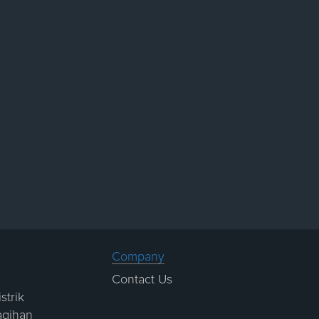
Company
Contact Us
strik
agihan