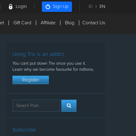
Login
ID
|
EN
Sign Up
et
Gift Card
Affiliate
Blog
Contact Us
Using Triv is an addict.
You cant put down Triv once you use it.
Learn why we become favourite for millions.
Register
Subscribe