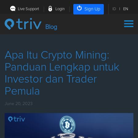
Sign Up
Live Support
Login
ID
|
EN
Blog
Apa Itu Crypto Mining:
Panduan Lengkap untuk
Investor dan Trader
Pemula
June 20, 2023