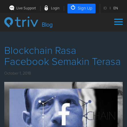
Sign Up
Live Support
Login
ID
|
EN
Blog
Blockchain Rasa
Facebook Semakin Terasa
October 1, 2018