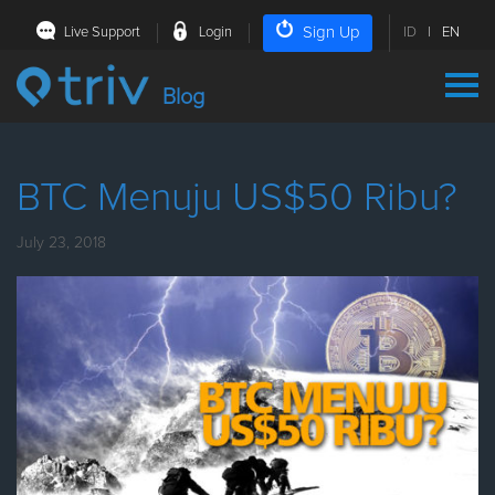
Sign Up
Live Support
Login
ID
|
EN
Blog
BTC Menuju US$50 Ribu?
July 23, 2018