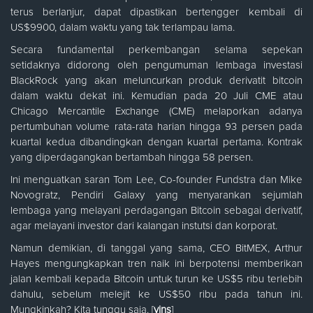
terus berlanjur, dapat dipastikan bertengger kembali di
US$9900, dalam waktu yang tak terlampau lama.
Secara fundamental perkembangan selama sepekan
setidaknya didorong oleh pengumuman lembaga investasi
BlackRock yang akan meluncurkan produk derivatit bitcoin
dalam waktu dekat ini. Kemudian pada 20 Juli CME atau
Chicago Mercantile Exchange (CME) melaporkan adanya
pertumbuhan volume rata-rata harian hingga 93 persen pada
kuartal kedua dibandingkan dengan kuartal pertama. Kontrak
yang diperdagangkan bertambah hingga 58 persen.
Ini menguatkan saran Tom Lee, Co-founder Fundstra dan Mike
Novogratz, Pendiri Galaxy yang menyarankan sejumlah
lembaga yang melayani perdagangan Bitcoin sebagai derivatif,
agar melayani investor dari kalangan instutsi dan korporat.
Namun demikian, di tanggal yang sama, CEO BitMEX, Arthur
Hayes mengungkapkan tren naik ini berpotensi memberikan
jalan kembali kepada Bitcoin untuk turun ke US$5 ribu terlebih
dahulu, sebelum melejit ke US$50 ribu pada tahun ini.
Mungkinkah? Kita tunggu saja. [
vins
]