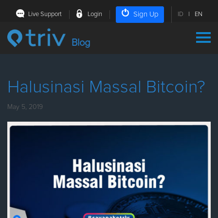
Sign Up
Live Support
Login
ID
|
EN
Blog
Halusinasi Massal Bitcoin?
May 5, 2019