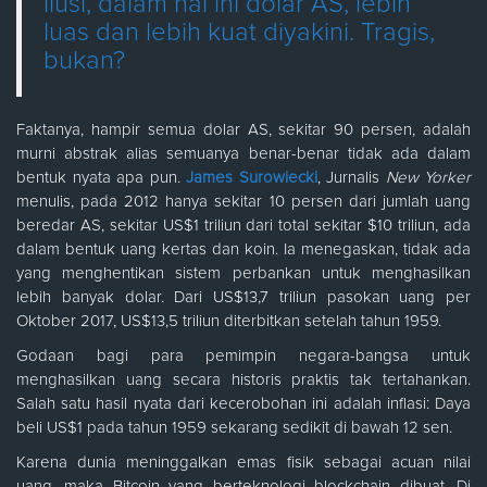
ilusi, dalam hal ini dolar AS, lebih
luas dan lebih kuat diyakini. Tragis,
bukan?
Faktanya, hampir semua dolar AS, sekitar 90 persen, adalah
murni abstrak alias semuanya benar-benar tidak ada dalam
bentuk nyata apa pun.
James Surowiecki
, Jurnalis
New Yorker
menulis, pada 2012 hanya sekitar 10 persen dari jumlah uang
beredar AS, sekitar US$1 triliun dari total sekitar $10 triliun, ada
dalam bentuk uang kertas dan koin. Ia menegaskan, tidak ada
yang menghentikan sistem perbankan untuk menghasilkan
lebih banyak dolar. Dari US$13,7 triliun pasokan uang per
Oktober 2017, US$13,5 triliun diterbitkan setelah tahun 1959.
Godaan bagi para pemimpin negara-bangsa untuk
menghasilkan uang secara historis praktis tak tertahankan.
Salah satu hasil nyata dari kecerobohan ini adalah inflasi: Daya
beli US$1 pada tahun 1959 sekarang sedikit di bawah 12 sen.
Karena dunia meninggalkan emas fisik sebagai acuan nilai
uang, maka Bitcoin yang berteknologi blockchain dibuat. Di