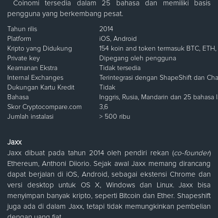
Coinomi tersedia dalam 25 bahasa dan memiliki basis
pengguna yang berkembang pesat.
Tahun rilis
2014
Platform
iOS, Android
Kripto yang Didukung
154 koin and token termasuk BTC, ETH
Private key
Dipegang oleh pengguna
Keamanan Ekstra
Tidak tersedia
Internal Exchanges
Terintegrasi dengan ShapeShift dan Cha
Dukungan Kartu Kredit
Tidak
Bahasa
Inggris, Rusia, Mandarin dan 25 bahasa l
Skor Cryptocompare.com
3,6
Jumlah instalasi
> 500 ribu
Jaxx
Jaxx dibuat pada tahun 2014 oleh pendiri rekan (
co-founder
)
Ethereum, Anthoni Diiorio. Sejak awal Jaxx memang dirancang
dapat berjalan di iOS, Android, sebagai ekstensi Chrome dan
versi desktop untuk OS X, Windows dan Linux. Jaxx bisa
menyimpan banyak kripto, seperti Bitcoin dan Ether. Shapeshift
juga ada di dalam Jaxx, tetapi tidak memungkinkan pembelian
dengan uang fiat.