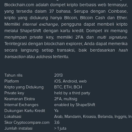
Blockchain.com adalah dompet kripto berbasis web termasyur,
yang tersedia dalam 37 bahasa. Serupa dengan Coinbase,
kripto yang didukung hanya Bitcoin, Bitcoin Cash dan Ether.
Memiliki
internal exchange
, pengguna dapat membeli kripto
melalui ShapeShift dengan kartu kredit. Dompet ini memang
menyimpan private key, memiliki 2FA dan
multi signature
.
Terintegrasi dengan blockchain explorer, Anda dapat memerika
secara langsung setiap transaksi, baik berdasarkan
hash
transaction
atau
address
tertentu.
Tahun rilis
2013
Platform
iOS, Android, web
Kripto yang Didukung
BTC, ETH, BCH
Private key
held by a third party
Keamanan Ekstra
2FA, multisig
Internal Exchanges
enabled by ShapeShift
Dukungan Kartu Kredit
Ya
Lokalisasi
Arab, Mandarin, Kroasia, Belanda, Inggris, In
Skor Cryptocompare.com
3,6
Jumlah instalasi
> 1 juta