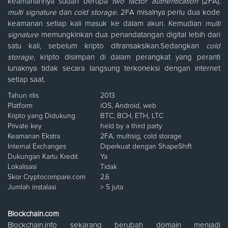
keamanannya sudah berupa
two factor authentication
(2FA),
multi signature
dan
cold storage
. 2FA misalnya perlu dua kode
keamanan setiap kali masuk ke dalam akun. Kemudian
multi
signature
memungkinkan dua penandatangan digital lebih dari
satu kali, sebelum kripto ditransaksikan.Sedangkan
cold
storage
, kripto disimpan di dalam perangkat yang peranti
lunaknya tidak secara langsung terkoneksi dengan internet
setiap saat.
Tahun rilis
2013
Platform
iOS, Android, web
Kripto yang Didukung
BTC, BCH, ETH, LTC
Private key
held by a third party
Keamanan Ekstra
2FA, multisig, cold storage
Internal Exchanges
Diperkuat dengan ShapeShift
Dukungan Kartu Kredit
Ya
Lokalisasi
Tidak
Skor Cryptocompare.com
2,6
Jumlah instalasi
> 5 juta
Blockchain.com
Blockchain.info sekarang berubah domain menjadi