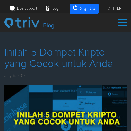
Sign Up
Live Support
Login
ID
|
EN
Blog
Inilah 5 Dompet Kripto
yang Cocok untuk Anda
July 5, 2018