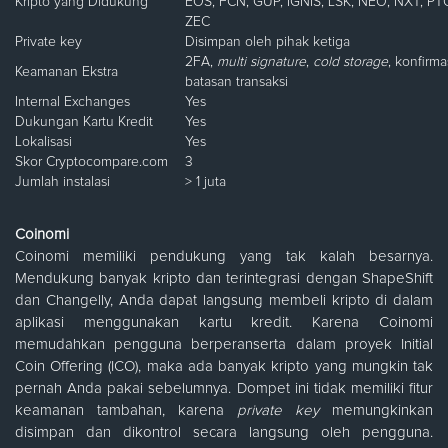
Kripto yang Didukung
EOS, FCN, GUP, IGNIS, LSK, NEO, NXT, P
ZEC
Private key
Disimpan oleh pihak ketiga
2FA,
multi
sig
nature
,
cold storage
, konfirma
Keamanan Ekstra
batasan transaksi
Internal Exchanges
Yes
Dukungan Kartu Kredit
Yes
Lokalisasi
Yes
Skor Cryptocompare.com
3
Jumlah instalasi
> 1 juta
Coinomi
Coinomi memiliki pendukung yang tak kalah besarnya.
Mendukung banyak kripto dan terintegrasi dengan ShapeShift
dan Changelly, Anda dapat langsung membeli kripto di dalam
aplikasi menggunakan kartu kredit. Karena Coinomi
memudahkan pengguna berperanserta dalam proyek Initial
Coin Offering (ICO), maka ada banyak kripto yang mungkin tak
pernah Anda pakai sebelumnya. Dompet ini tidak memiliki fitur
keamanan tambahan, karena
private key
memungkinkan
disimpan dan dikontrol secara langsung oleh pengguna.