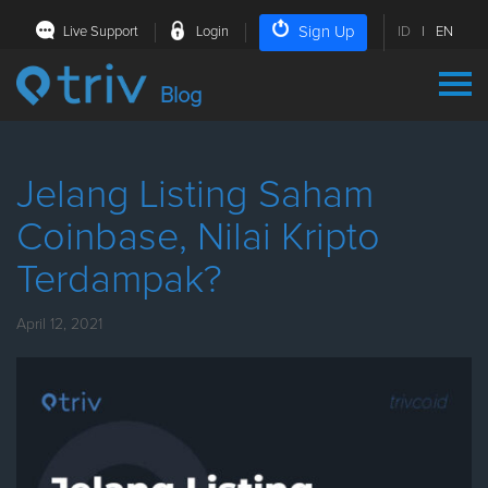
Sign Up
Live Support
Login
ID
|
EN
Blog
Jelang Listing Saham
Coinbase, Nilai Kripto
Terdampak?
April 12, 2021