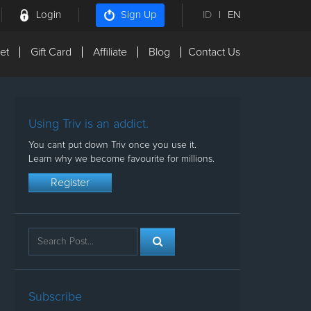
Login
ID
|
EN
Sign Up
et
Gift Card
Affiliate
Blog
Contact Us
Using Triv is an addict.
You cant put down Triv once you use it.
Learn why we become favourite for millions.
Register
Subscribe