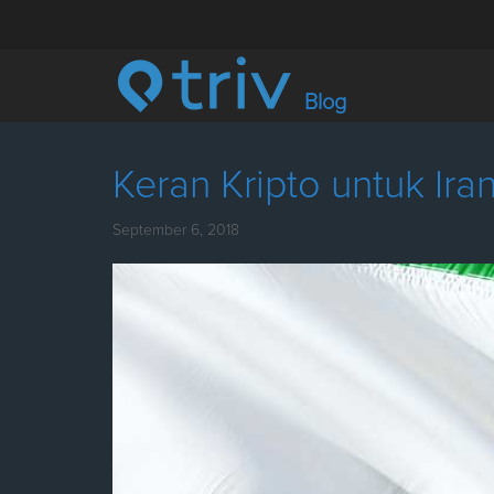
Blog
Keran Kripto untuk Ira
September 6, 2018