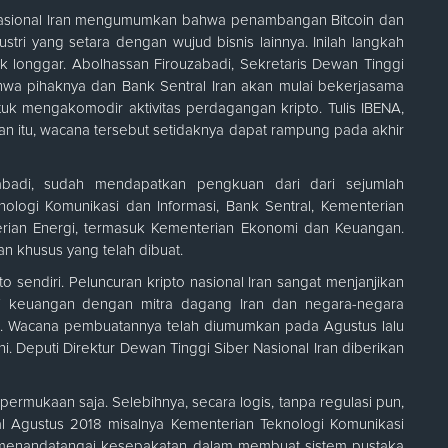
Nasional Iran mengumumkan bahwa penambangan Bitcoin dan
stri yang setara dengan wujud bisnis lainnya. Inilah langkah
k longgar. Abolhassan Firouzabadi, Sekretaris Dewan Tinggi
hwa pihaknya dan Bank Sentral Iran akan mulai bekerjasama
uk mengakomodir aktivitas perdagangan kripto. Tulis IBENA,
ran itu, wacana tersebut setidaknya dapat rampung pada akhir
zabadi, sudah mendapatkan pengkuan dari dari sejumlah
nologi Komunikasi dan Informasi, Bank Sentral, Kementerian
rian Energi, termasuk Kementerian Ekonomi dan Keuangan.
n khusus yang telah dibuat.
sendiri. Peluncuran kripto nasional Iran sangat menjanjikan
si keuangan dengan mitra dagang Iran dan negara-negara
AS. Wacana pembuatannya telah diumumkan pada Agustus lalu
i. Deputi Direktur Dewan Tinggi Siber Nasional Iran diberikan
ermukaan saja. Selebihnya, secara logis, tanpa regulasi pun,
wal Agustus 2018 misalnya Kementerian Teknologi Komunikasi
an menandatangai kesepakatan dalam membuat sistem pustaka