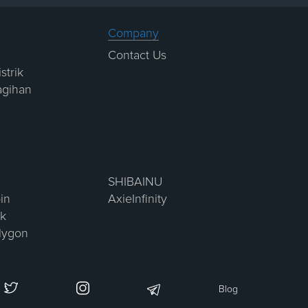
Company
Contact Us
strik
agihan
SHIBAINU
in
AxieInfinity
nk
lygon
Blog