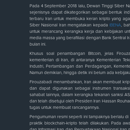
Pada 4 September 2018 lalu, Dewan Tinggi Siber 
sejenisnya dapat dikategorikan sebagai bentuk indu
terbaru Iran untuk membuka keran kripto yang aga
Siber Nasional Iran mengatakan kepada
IBENA
, ba
untuk merancang kerangka kerja dan kebijakan unt
media massa yang berafiliasi dengan Bank Sentral I
bulan ini.
Khusus soal penambangan Bitcoin, jelas Firou
kementerian di Iran, di antaranya Kementerian Tek
Industri, Pertambangan dan Perdagangan, Kemente
Namun demikian, hingga detik ini belum ada kebijaka
Firouzabadi menambahkan, Iran akan membuat kripto 
dan dapat digunakan sebagai instrumen transak
sahabat lainnya, dalam kerangka tekanan sanksi 
dan telah disetujui oleh Presiden Iran Hassan Rouhan
tugas untuk membuat rancangannya.
Pengumuman resmi seperti ini tampaknya berlalu di p
praktik blockchain-kripto telah dilakukan. Pada a
dan Informasi Iran dan Perpustakaan Nasional Ir