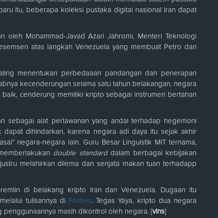
aru itu, beberapa koleksi pustaka digital nasional Iran dapat
gkan oleh Mohammad-Javad Azari Jahromi, Menteri Teknologi
 kesemsen atas langkah Venezuela yang membuat Petro dan
 paling menentukan perbedaaan pandangan dan penerapan
ebabnya kecenderungan selama satu tahun belakangan, negara
g baik, cenderung memiliki kripto sebagai instrumen bertahan
akan sebagai alat perlawanan yang andal terhadap hegemoni
 dapat dihindarkan, karena negara adi daya itu sejak akhir
sai” negara-negara lain. Guru Besar Linguistik MIT ternama,
t memberlakukan
double standard
dalam berbagai kebijakan
, justru melahirkan dilema dan senjata makan tuan terhadapp
Kremlin di belakang kripto Iran dan Venezuela. Dugaan itu
melalui tulisannya di
Forbes
. Tegas Yaya, kripto dua negara
g penggunaannya masih dikontrol oleh negara. [
vins
]