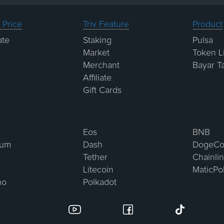
 Price
Triv Feature
Product
ate
Staking
Pulsa
Market
Token Li
Merchant
Bayar T
Affiliate
Gift Cards
Eos
BNB
eum
Dash
DogeCo
Tether
Chainli
Litecoin
MaticPo
no
Polkadot