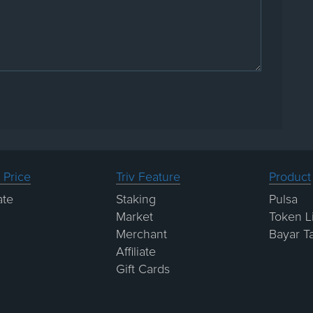
 Price
Triv Feature
Product
ate
Staking
Pulsa
Market
Token Li
Merchant
Bayar T
Affiliate
Gift Cards