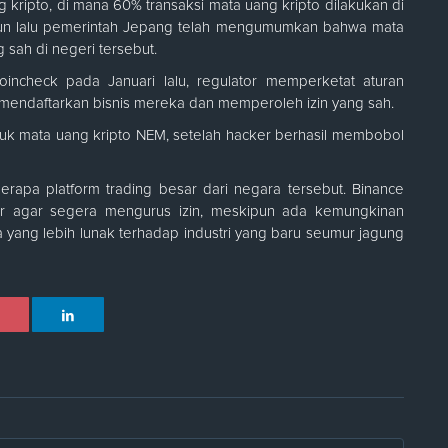
ripto, di mana 60% transaksi mata uang kripto dilakukan di
tahun lalu pemerintah Jepang telah mengumumkan bahwa mata
 sah di negeri tersebut.
ncheck pada Januari lalu, regulator memperketat aturan
endaftarkan bisnis mereka dan memperoleh izin yang sah.
uk mata uang kripto NEM, setelah hacker berhasil membobol
apa platform trading besar dari negara tersebut. Binance
or agar segera mengurus izin, meskipun ada kemungkinan
a yang lebih lunak terhadap industri yang baru seumur jagung