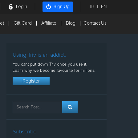
Login
ID
|
EN
Sign Up
et
Gift Card
Affiliate
Blog
Contact Us
Using Triv is an addict.
You cant put down Triv once you use it.
Learn why we become favourite for millions.
Register
Subscribe