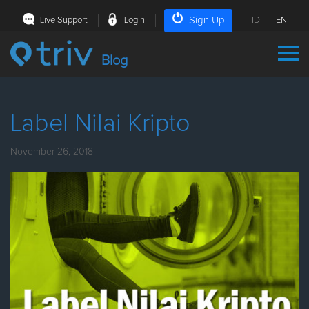
Sign Up
Live Support
Login
ID
|
EN
Blog
Label Nilai Kripto
November 26, 2018