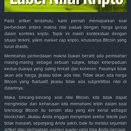
Pada artikel terdahulu, kami pernah memaparkan soal
perbedaan antara makna nilai (
value
) dengan harga (
price
)
dalam konteks kripto. Topik ini masih kontekstual dengan
situasi terkini, yakni
market cap
kripto, khususnya Bitcoin yang
turun drastis.
Membahas perbedaaan makna bukan berarti ada pemisahan
masing-masing sebagai sebuah subjek, tetapi keterpaduan
kedua-duanya yang saling terkait dan koheren. Pasalnya tidak
akan ada harga, jikalau tidak ada nilai. Tidak akan ada harga
Bitcoin yang fluktuatif, jikalau tidak ada subjektifitas nilai di
dalamnya.
Maka, bincang-bincang soal nilai Bitcoin, kita tidak dapat
menghindar dari keharusan kita memahami lebih dalam soal
teknologi Bitcoin itu sendiri atau yang kini kenal sebagai
blockchain. Jikalau Anda enggan menyelami sektor teknis pun
tidak masalah, sepanjang Anda yakin, baik itu melalui sejumlah
artikel atau pernyataan
opinion leader
yang bisa Anda percaya.