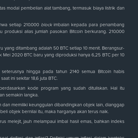
tas modal pembelian alat tambang, termasuk biaya listrik dan
ahwa setiap 210.000
block
imbalan kepada para penambang
u produksi alias jumlah pasokan Bitcoin berkurang. 210.000
ru yang ditambang adalah 50 BTC setiap 10 menit. Berangsur-
jak Mei 2020 BTC baru yang diproduksi hanya 6,25 BTC per 10
 seterusnya hingga pada tahun 2140 semua Bitcoin habis
at ini sekitar 18,6 juta BTC.
, berdasarkan kode program yang sudah dituliskan. Hal itu
an semakin langka.
h dan memiliki keunggulan dibandingkan objek lain, dianggap
eli objek bernilai itu, maka harganya akan terus naik.
terus melejit, jauh melampaui imbal hasil emas, bahkan indeks