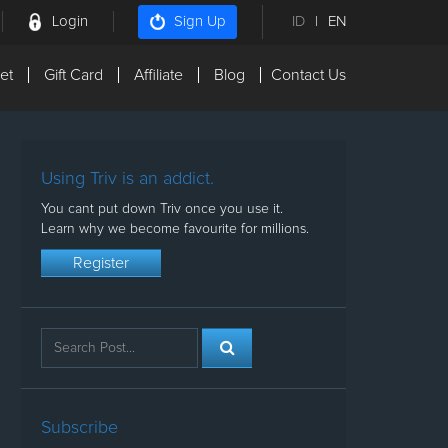
Login
ID
|
EN
Sign Up
et
Gift Card
Affiliate
Blog
Contact Us
Using Triv is an addict.
You cant put down Triv once you use it.
Learn why we become favourite for millions.
Register
Subscribe