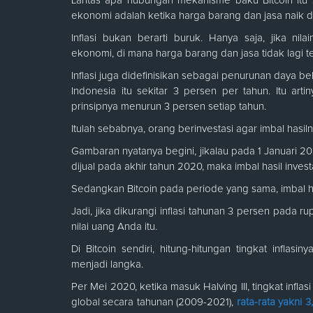
Lantas apa hubungan mekanisme baku Bitcoin itu so
ekonomi adalah ketika harga barang dan jasa naik d
Inflasi bukan berarti buruk. Hanya saja, jika ni
ekonomi, di mana harga barang dan jasa tidak lagi te
Inflasi juga didefinisikan sebagai penurunan daya bel
Indonesia itu sekitar 3 persen per tahun. Itu ar
prinsipnya menurun 3 persen setiap tahun.
Itulah sebabnya, orang berinvestasi agar imbal hasiln
Gambaran nyatanya begini, jikalau pada 1 Januari 
dijual pada akhir tahun 2020, maka imbal hasil invest
Sedangkan Bitcoin pada periode yang sama, imbal ha
Jadi, jika dikurangi inflasi tahunan 3 persen pada
nilai uang Anda itu.
Di Bitcoin sendiri, hitung-hitungan tingkat infla
menjadi langka.
Per Mei 2020, ketika masuk Halving III, tingkat infla
global secara tahunan (2009-2021),
rata-rata yakni 