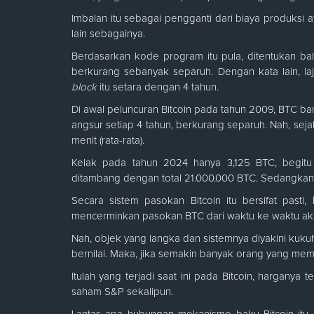
Imbalan itu sebagai pengganti dari biaya produksi a
lain sebagainya.
Berdasarkan kode program itu pula, ditentukan b
berkurang sebanyak separuh. Dengan kata lain, laj
block
itu setara dengan 4 tahun.
Di awal peluncuran Bitcoin pada tahun 2009, BTC ba
angsur setiap 4 tahun, berkurang separuh. Nah, se
menit (rata-rata).
Kelak pada tahun 2024 hanya 3,125 BTC, begitu
ditambang dengan total 21.000.000 BTC. Sedangkan sa
Secara sistem pasokan Bitcoin itu bersifat pasti
mencerminkan pasokan BTC dari waktu ke waktu ak
Nah, objek yang langka dan sistemnya diyakini kuku
bernilai. Maka, jika semakin banyak orang yang memb
Itulah yang terjadi saat ini pada Bitcoin, harganya 
saham S&P sekalipun.