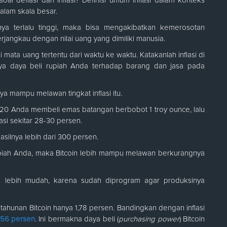
al deflasi dan inflasi? Definisi umum inflasi dalam konteks
alam skala besar.
lainya terlalu tinggi, maka bisa mengakibatkan kemerosotan
rjangkau dengan nilai uang yang dimiliki manusia.
i mata uang tertentu dari waktu ke waktu. Katakanlah inflasi di
tinya daya beli rupiah Anda terhadap barang dan jasa pada
ya mampu melawan tingkat inflasi itu.
2020 Anda membeli emas batangan berbobot 1 troy ounce, lalu
asi sekitar 28-30 persen.
silnya lebih dari 300 persen.
 rupiah Anda, maka Bitcoin lebih mampu melawan berkurangnya
sinya lebih mudah, karena sudah diprogram agar produksinya
si tahunan Bitcoin hanya 1,78 persen. Bandingkan dengan inflasi
3,56 persen
. Ini bermakna daya beli (
purchasing power
) Bitcoin