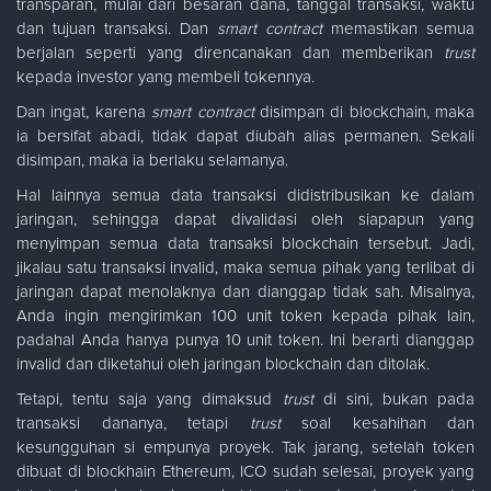
transparan, mulai dari besaran dana, tanggal transaksi, waktu
dan tujuan transaksi. Dan
smart contract
memastikan semua
berjalan seperti yang direncanakan dan memberikan
trust
kepada investor yang membeli tokennya.
Dan ingat, karena
smart contract
disimpan di blockchain, maka
ia bersifat abadi, tidak dapat diubah alias permanen. Sekali
disimpan, maka ia berlaku selamanya.
Hal lainnya semua data transaksi didistribusikan ke dalam
jaringan, sehingga dapat divalidasi oleh siapapun yang
menyimpan semua data transaksi blockchain tersebut. Jadi,
jikalau satu transaksi invalid, maka semua pihak yang terlibat di
jaringan dapat menolaknya dan dianggap tidak sah. Misalnya,
Anda ingin mengirimkan 100 unit token kepada pihak lain,
padahal Anda hanya punya 10 unit token. Ini berarti dianggap
invalid dan diketahui oleh jaringan blockchain dan ditolak.
Tetapi, tentu saja yang dimaksud
trust
di sini, bukan pada
transaksi dananya, tetapi
trust
soal kesahihan dan
kesungguhan si empunya proyek. Tak jarang, setelah token
dibuat di blockhain Ethereum, ICO sudah selesai, proyek yang