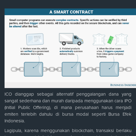
ICO dianggap sebagai alternatif penggalangan dana yang
sangat sederhana dan murah daripada menggunakan cara IPO
(Initial Public Offering), di mana perusahaan harus menjadi
emiten terlebih dahulu di bursa modal seperti Bursa Efek
Indonesia.
Lagipula, karena menggunakan blockchain, transaksi berlaku