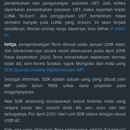
penambahan dan pengurangan pasokan UST. Jadi, ketika
diperlukan penambahan pasokan UST, maka sejumlah kripto
LUNA “di-burn”. Jika penggunaan UST bertambah, maka
semakin banyak pula LUNA yang di-burn. Ini akan terjadi
sebaliknya. Rincian prinsip kerja dasarnya, bisa dilihat
di video
ini
.
Ketiga
, pengembangan Terra dimulai pada Januari 2018 silam,
dan blockchain-nya secara resmi diluncurkan pada April 2019.
Pada September 2020, Terra menerbitkan stablecoin bernilai
dolar AS, won Korea Selatan, tugrik Mongolia, dan mata uang
SDR (Special Drawing Rights) besutan IMF
.
Sebagai informasi, SDR adalah satuan uang yang dibuat oleh
IMF pada tahun 1969, untuk dana pinjaman para
anggotanyanya.
Nilai SDR dirancang berdasarkan bobot tertentu mata uang
negara besar lain, seperti dolar AS, yen, euro dan lain
sebagainya. Per April 2021, nilai 1 unit SDR setara dengan about
US$1,42.
Nah, apa yang dilakukan Terra sebenarnya adalah “tokenisasi”