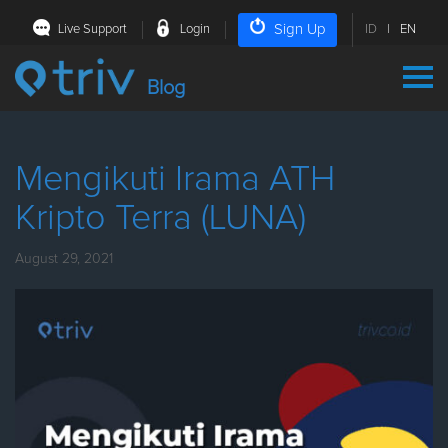
Sign Up
Live Support
Login
ID
|
EN
Blog
Mengikuti Irama ATH
Kripto Terra (LUNA)
August 29, 2021