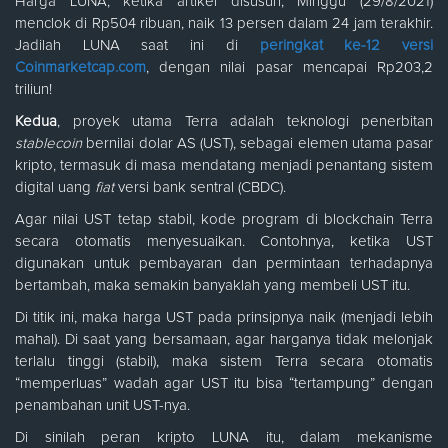
Harga LUNA, ketika artikel disusun, Minggu (29/8/2021)
menclok di Rp504 ribuan, naik 13 persen dalam 24 jam terakhir.
Jadilah LUNA saat ini di
peringkat ke-12 versi
Coinmarketcap.com
, dengan nilai pasar mencapai Rp203,2
triliun!
Kedua
, proyek utama Terra adalah teknologi penerbitan
stablecoin
bernilai dolar AS (UST), sebagai elemen utama pasar
kripto, termasuk di masa mendatang menjadi penantang sistem
digital uang
fiat
versi bank sentral (CBDC).
Agar nilai UST tetap stabil, kode program di blockchain Terra
secara otomatis menyesuaikan. Contohnya, ketika UST
digunakan untuk pembayaran dan permintaan terhadapnya
bertambah, maka semakin banyaklah yang membeli UST itu.
Di titik ini, maka harga UST pada prinsipnya naik (menjadi lebih
mahal). Di saat yang bersamaan, agar harganya tidak melonjak
terlalu tinggi (stabil), maka sistem Terra secara otomatis
“memperluas” wadah agar UST itu bisa “tertampung” dengan
penambahan unit UST-nya.
Di sinilah peran kripto LUNA itu, dalam mekanisme