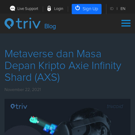
Sign Up
Live Support
Login
ID
|
EN
Blog
Metaverse dan Masa
Depan Kripto Axie Infinity
Shard (AXS)
November 22, 2021