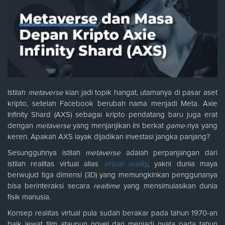
Istilah
metaverse
kian jadi topik hangat, utamanya di pasar aset
kripto, setelah Facebook berubah nama menjadi Meta. Axie
Infinity Shard (AXS) sebagai kripto pendatang baru juga erat
dengan
metaverse
yang menjanjikan ini berkat
game
-nya yang
keren. Apakah AXS layak dijadikan investasi jangka panjang?
Sesungguhnya istilah
metaverse
adalah perpanjangan dari
istilah realitas virtual alias
virtual reality
, yakni dunia maya
berwujud tiga dimensi (3D) yang memungkinkan penggunanya
bisa berinteraksi secara
realtime
yang mensimulasikan dunia
fisik manusia.
Konsep realitas virtual pula sudah berakar pada tahun 1970-an
baik lewat film ataupun novel dan menjadi nyata pada tahun