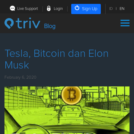
Sign Up
Live Support
Login
ID
|
EN
Blog
Tesla, Bitcoin dan Elon
Musk
February 6, 2020