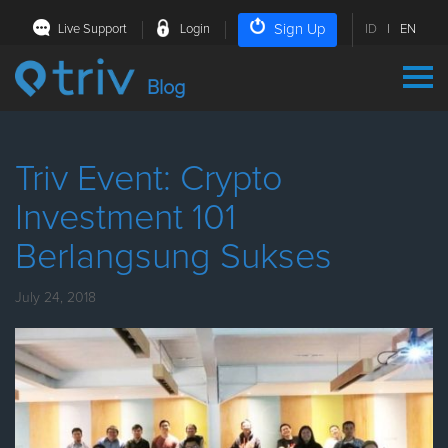
Sign Up
Live Support
Login
ID
|
EN
Blog
Triv Event: Crypto
Investment 101
Berlangsung Sukses
July 24, 2018