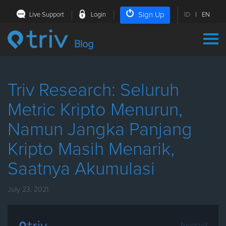
Sign Up
Live Support
Login
ID
|
EN
Blog
Triv Research: Seluruh
Metric Kripto Menurun,
Namun Jangka Panjang
Kripto Masih Menarik,
Saatnya Akumulasi
July 23, 2021