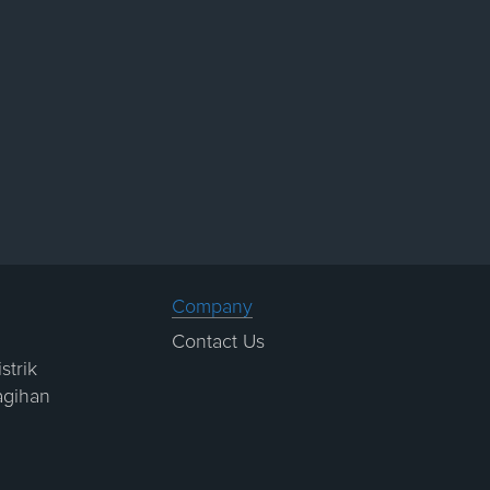
Company
Contact Us
strik
agihan