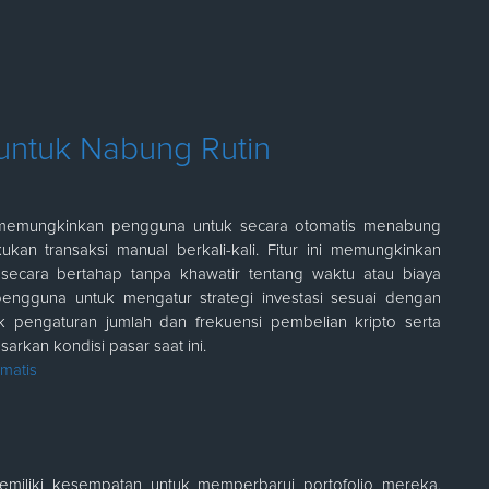
 untuk Nabung Rutin
g memungkinkan pengguna untuk secara otomatis menabung
an transaksi manual berkali-kali. Fitur ini memungkinkan
secara bertahap tanpa khawatir tentang waktu atau biaya
n pengguna untuk mengatur strategi investasi sesuai dengan
 pengaturan jumlah dan frekuensi pembelian kripto serta
arkan kondisi pasar saat ini.
omatis
miliki kesempatan untuk memperbarui portofolio mereka.