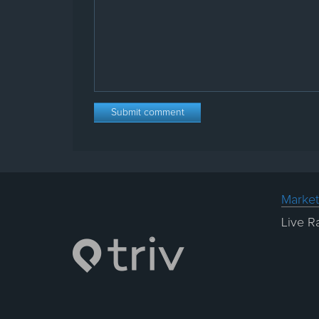
Market
Live R