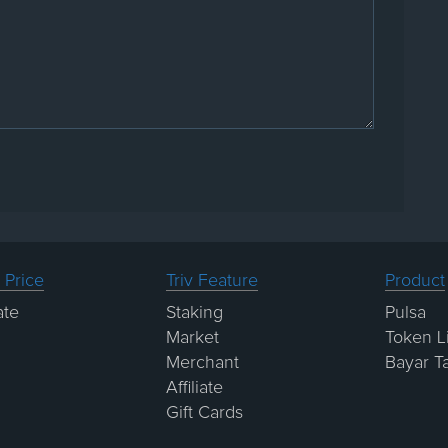
 Price
Triv Feature
Product
ate
Staking
Pulsa
Market
Token Li
Merchant
Bayar T
Affiliate
Gift Cards