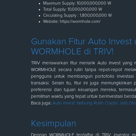
Maximum Supply: 10,000,000,000 W
Total Supply: 10,000,000,000 W
Circulating Supply : 1,800,000,000 W
Website:
https://wormhole.com/
Gunakan Fitur Auto Invest
WORMHOLE di TRIV!
TRIV menawarkan fitur menarik Auto Invest yan
WORMHOLE secara rutin tanpa repot-repot melakuk
pengguna untuk membangun portofolio investasi 
transaksi. Selain itu, fitur ini juga memungkinka
preferensi dan tujuan keuangan mereka, termasuk
pemilihan waktu yang tepat untuk berinvestasi berdas
Baca juga:
Auto Invest: Nabung Rutin Crypto Jadi Ot
Kesimpulan
Dengan WORMHOLE terdaftar di TRIV, investor me