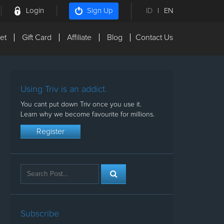
Login
ID
|
EN
Sign Up
et
Gift Card
Affiliate
Blog
Contact Us
Using Triv is an addict.
You cant put down Triv once you use it.
Learn why we become favourite for millions.
Register
Subscribe