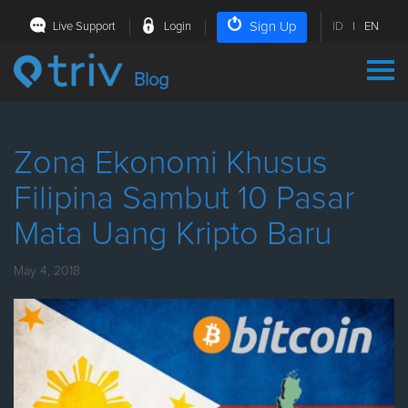
Sign Up
Live Support
Login
ID
|
EN
Blog
Zona Ekonomi Khusus
Filipina Sambut 10 Pasar
Mata Uang Kripto Baru
May 4, 2018