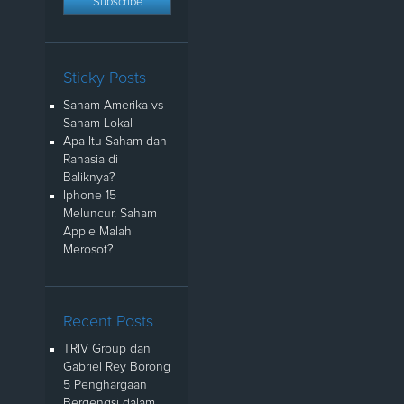
Sticky Posts
Saham Amerika vs
Saham Lokal
Apa Itu Saham dan
Rahasia di
Baliknya?
Iphone 15
Meluncur, Saham
Apple Malah
Merosot?
Recent Posts
TRIV Group dan
Gabriel Rey Borong
5 Penghargaan
Bergengsi dalam