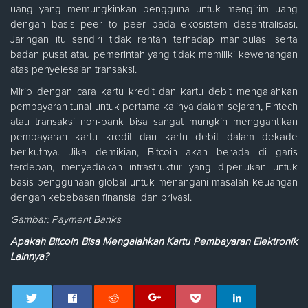
uang yang memungkinkan pengguna untuk mengirim uang
dengan basis peer to peer pada ekosistem desentralisasi.
Jaringan itu sendiri tidak rentan terhadap manipulasi serta
badan pusat atau pemerintah yang tidak memiliki kewenangan
atas penyelesaian transaksi.
Mirip dengan cara kartu kredit dan kartu debit mengalahkan
pembayaran tunai untuk pertama kalinya dalam sejarah, Fintech
atau transaksi non-bank bisa sangat mungkin menggantikan
pembayaran kartu kredit dan kartu debit dalam dekade
berikutnya. Jika demikian, Bitcoin akan berada di garis
terdepan, menyediakan infrastruktur yang diperlukan untuk
basis penggunaan global untuk menangani masalah keuangan
dengan kebebasan finansial dan privasi.
Gambar:
Payment Banks
Apakah Bitcoin Bisa Mengalahkan Kartu Pembayaran Elektronik
Lainnya?