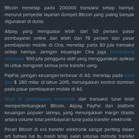
Bitcoin menetap pada 200.000 transaksi setiap harinya,
menurut penyedia layanan dompet Bitcoin yang paling banyak
digunakan di dunia.
Alipay, yang menguasai lebih dari 50 persen pasar
pembayaran online dan lebih dari 78 persen dari pasar
pembayaran mobile di Cina, menetap pada 80 juta transaksi
setiap harinya. Jaringan keuangan Cina juga
mendukung
sebanyak
900 juta pengguna aktif yang menggunakan aplikasi
ini untuk mengolah semua jenis transfer uang.
PayPal, jaringan keuangan terbesar di AS, menetap pada
lebih
dari
$ 280 miliar di tahun 2015, menunjukkan kontrol dominan
pada pasar pembayaran mobile di AS.
Studi EI pembayaran elektronik
dan transaksi tunai telah
mempertimbangkan Bitcoin, Alipay, PayPal dan platform
keuangan populer lainnya, yang menunjukkan margin drastis
antara volume total pembayaran tunai pada transfer elektronik.
Peran Bitcoin di era transfer elektronik sangat penting dalam
arti bahwa hal itu masih tetap salah satunya metode transfer