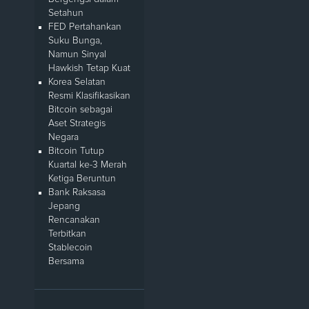
Setahun
FED Pertahankan
Suku Bunga,
Namun Sinyal
Hawkish Tetap Kuat
Korea Selatan
Resmi Klasifikasikan
Bitcoin sebagai
Aset Strategis
Negara
Bitcoin Tutup
Kuartal ke-3 Merah
Ketiga Beruntun
Bank Raksasa
Jepang
Rencanakan
Terbitkan
Stablecoin
Bersama