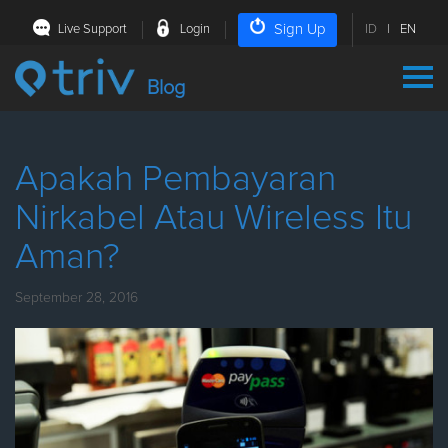
Sign Up
Live Support
Login
ID
|
EN
Blog
Apakah Pembayaran
Nirkabel Atau Wireless Itu
Aman?
September 28, 2016