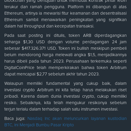
blockchain yang bertujuan untuk membuat kontrak pintar lebih
terukur dan ramah pengguna. Platform ini dibangun di atas
Ethereum, artinya ia mewarisi fitur keamanan dan desentralisasi
Ethereum sambil menawarkan peningkatan yang signifikan
dalam hal throughput dan kecepatan transaksi.
Pada saat posting ini ditulis, token ARB diperdagangkan
seharga $1,30 USD dengan volume perdagangan 24 jam
sebesar $417.326.371 USD. Token ini bullish meskipun pembeli
belum mendorong harga melewati angka $1,5, menjadikannya
harus dibeli pada tahun 2023. Perusahaan terkemuka seperti
DigitalCoinPrice telah memperkirakan bahwa token Arbitrum
dapat mencapai $2,77 sebelum akhir tahun 2023.
Walaupun memiliki fundamental yang cukup baik, dalam
investasi crypto Arbitrum ini kita tetap harus melakukan riset
pribadi. Karena dalam dunia investasi crypto, cukup memiliki
resiko. Sebaiknya, kita telah mengukur resikonya sebelum
terjun terlalu dalam terhadap salah satu instrumen investasi.
Baca juga:
Nasdaq Inc akan meluncurkan layanan kustodian
BTC, Ini Menjadi Bumbu Pasar Kripto