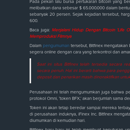
Pada pekan lalu bursa pertukaran bitcoin yang 
melibatkan dana sebesar $ 65.000.000 dalam bentuk 
sebanyak 20 persen. Sejak kejadian tersebut, harga
600.
Baca juga:
Menjalani Hidup Dengan Bitcoin ‘Life 
Memproduksi Filmnya
Dalam
pengumuman
tersebut, Bitfinex mengataka
segera online dengan cara yang terkontrol dan aman
Saat ini situs Bitfinex telah tersedia secara 
secara penuh. Hal ini berarti bahwa para peng
deposit dan penarikan masih dinonaktifkan untuk 
Perusahaan ini telah mengumumkan juga bahwa pe
protokol Omni, ‘token BFX,’ akan berjumlah sama d
Token ini akan tetap beredar sampai mereka terbay
di perusahaan induknya, iFinex Inc. Bitfinex meng
diumumkan di kemudian hari.
Bitfinex baru-baru ini telah membuat keputusan 