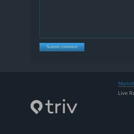
Market
Live R