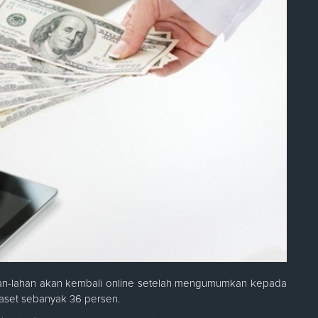
an-lahan akan kembali online setelah mengumumkan kepada
aset sebanyak 36 persen.