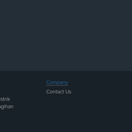
Company
Contact Us
strik
agihan