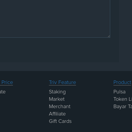
 Price
Triv Feature
Product
ate
Staking
Pulsa
Market
Token Li
Merchant
Bayar T
Affiliate
Gift Cards