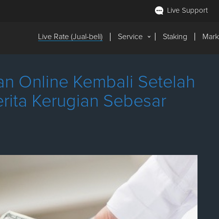
Live Support
Live Rate (Jual-beli)
Service
Staking
Mark
han Online Kembali Setelah
ita Kerugian Sebesar