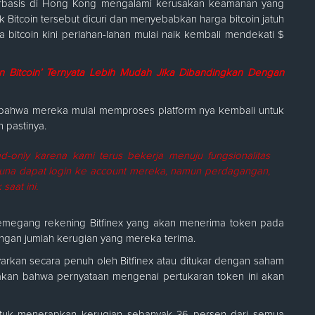
berbasis di Hong Kong mengalami kerusakan keamanan yang
Bitcoin tersebut dicuri dan menyebabkan harga bitcoin jatuh
 bitcoin kini perlahan-lahan mulai naik kembali mendekati $
On Bitcoin’ Ternyata Lebih Mudah Jika Dibandingkan Dengan
n bahwa mereka mulai memproses platform nya kembali untuk
 pastinya.
read-only karena kami terus bekerja menuju fungsionalitas
guna dapat login ke account mereka, namun perdagangan,
saat ini.
megang rekening Bitfinex yang akan menerima token pada
engan jumlah kerugian yang mereka terima.
arkan secara penuh oleh Bitfinex atau ditukar dengan saham
atakan bahwa pernyataan mengenai pertukaran token ini akan
untuk menerapkan kerugian sebanyak 36 persen dari semua