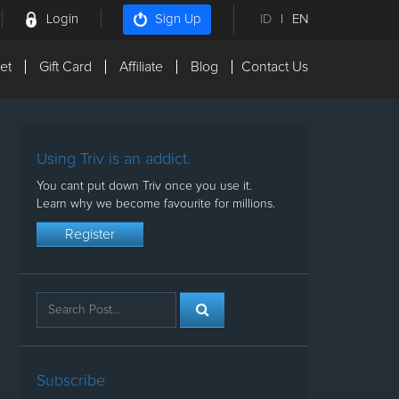
Login
ID
|
EN
Sign Up
et
Gift Card
Affiliate
Blog
Contact Us
Using Triv is an addict.
You cant put down Triv once you use it.
Learn why we become favourite for millions.
Register
Subscribe