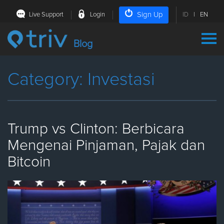
Sign Up
Live Support
Login
ID
|
EN
Blog
Category: Investasi
Trump vs Clinton: Berbicara
Mengenai Pinjaman, Pajak dan
Bitcoin