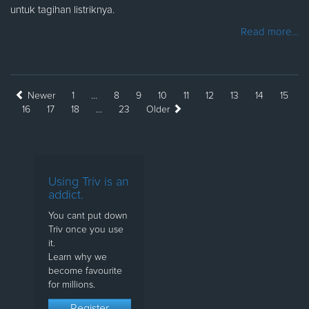
untuk tagihan listriknya.
Read more…
Newer
1
…
8
9
10
11
12
13
14
15
16
17
18
…
23
Older
Using Triv is an
addict.
You cant put down
Triv once you use
it.
Learn why we
become favourite
for millions.
Register