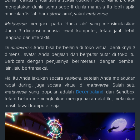
Dunia realitas virtual sama sekali tidaklah baru. Namun, untuk
mengatakan dunia semu seperti dunia manusia itu lebih apik,
munculah ‘istilah baru
stock
lama’, yakni
metaverse
.
Metaverse
mengacu pada ‘dunia lain’ yang mensimulasikan
dunia 3 dimensi manusia lewat komputer, tetapi jauh lebih
lengkap dan interaktif.
Di
metaverse
Anda bisa berbelanja di toko virtual, bentuknya 3
dimensi, avatar Anda berjalan dan berputar-putar di toko itu.
Berbicara dengan penjualnya, berinteraksi dengan pembeli
lain, lalu bertransaksi.
Hal itu Anda lakukan secara
realtime
, setelah Anda melakukan
rapat daring, juga secara virtual di
metaverse
. Salah satu
metaverse
yang popular adalah
Decentraland
dan Sandbox,
tetapi belum memungkinkan menggunakan alat itu, melainkan
masih lewat komputer saja.