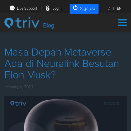
Sign Up
Live Support
Login
ID
|
EN
Blog
Masa Depan Metaverse
Ada di Neuralink Besutan
Elon Musk?
January 4, 2022