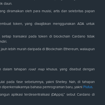
ik daun.
ng diramaikan oleh para musisi, artis dan selebritas papan
membuat token, yang diwajibkan menggunakan ADA untuk
h, setiap transaksi pada token di blockchain Cardano tidak
ndiri.
 jauh lebih murah daripada di Blockchain Ethereum, walaupun
n dalam tahapan
road map
khusus. yang disebut dengan
lai pada fase sebelumnya, yakni Shelley. Nah, di tahapan
 diperkenalkannya bahasa pemrograman baru, yakni
Plutus
.
 aplikasi terdesentralisasi (DApps),” sebut Cardano di