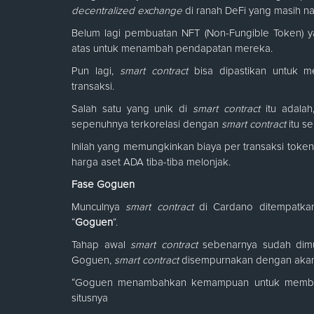
decentralized exchange
di ranah DeFi yang masih na
Belum lagi pembuatan NFT (Non-Fungible Token) ya
atas untuk menambah pendapatan mereka.
Pun lagi,
smart contract
bisa dipastikan untuk 
transaksi.
Salah satu yang unik di
smart contract
itu adala
sepenuhnya terkorelasi dengan
smart contract
itu se
Inilah yang memungkinkan biaya per transaksi token
harga aset ADA tiba-tiba melonjak.
Fase Goguen
Munculnya
smart contract
di Cardano ditempatka
“
Goguen
“.
Tahap awal
smart contract
sebenarnya sudah dimu
Goguen,
smart contract
disempurnakan dengan akan
“Goguen menambahkan kemampuan untuk membangun
situsnya