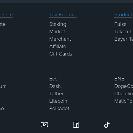
 Price
Triv Feature
Product
ate
Staking
Pulsa
Market
Token Li
Merchant
Bayar T
Affiliate
Gift Cards
Eos
BNB
eum
Dash
DogeCo
Tether
Chainli
Litecoin
MaticPo
no
Polkadot