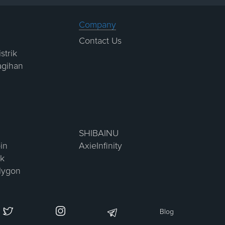
Company
Contact Us
strik
agihan
SHIBAINU
in
AxieInfinity
nk
lygon
Blog