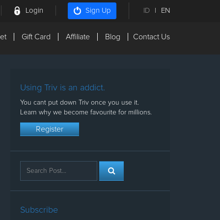
Login
ID
|
EN
Sign Up
et
Gift Card
Affiliate
Blog
Contact Us
Using Triv is an addict.
You cant put down Triv once you use it.
Learn why we become favourite for millions.
Register
Subscribe