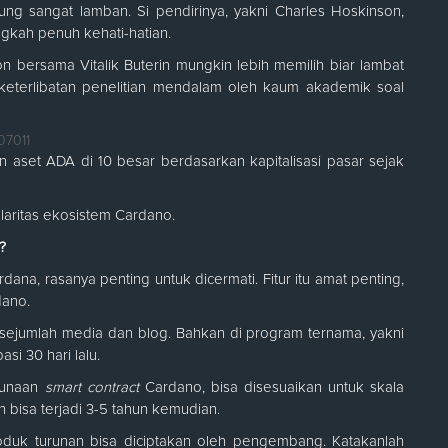
 sangat lamban. Si pendirinya, yakni Charles Hoskinson,
ngkah penuh kehati-hatian.
n bersama Vitalik Buterin mungkin lebih memilih biar lambat
 keterlibatan penelitian mendalam oleh kaum akademik soal
07011
n aset ADA di 10 besar berdasarkan kapitalisasi pasar sejak
ularitas ekosistem Cardano.
?
na, rasanya penting untuk dicermati. Fitur itu amat penting,
dano.
i sejumlah media dan blog. Bahkan di program ternama, yakni
asi 30 hari lalu.
gunaan
smart contract
Cardano, bisa disesuaikan untuk skala
n bisa terjadi 3-5 tahun kemudian.
duk turunan bisa diciptakan oleh pengembang. Katakanlah