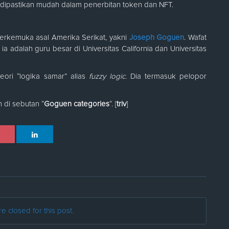
k dipastikan mudah dalam penerbitan token dan NFT.
rkemuka asal Amerika Serikat, yakni
Joseph Goguen
. Wafat
ia adalah guru besar di Universitas California dan Universitas
ori “logika samar” alias
fuzzy logic
. Dia termasuk pelopor
 di sebutan “
Goguen categories
“. [
triv
]
 closed for this post.