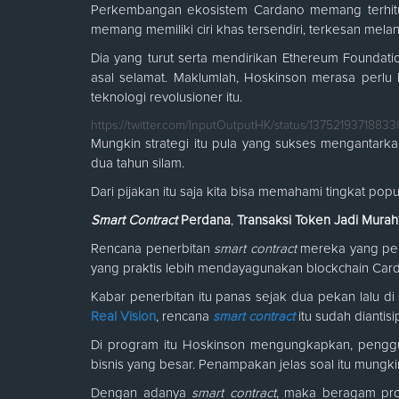
Perkembangan ekosistem Cardano memang terhitung
memang memiliki ciri khas tersendiri, terkesan mela
Dia yang turut serta mendirikan Ethereum Foundatio
asal selamat. Maklumlah, Hoskinson merasa perlu
teknologi revolusioner itu.
https://twitter.com/InputOutputHK/status/13752193718833
Mungkin strategi itu pula yang sukses mengantarka
dua tahun silam.
Dari pijakan itu saja kita bisa memahami tingkat pop
Smart Contract
Perdana
,
Transaksi Token Jadi Murah
Rencana penerbitan
smart contract
mereka yang perda
yang praktis lebih mendayagunakan blockchain Car
Kabar penerbitan itu panas sejak dua pekan lalu d
Real Vision
, rencana
smart contract
itu sudah diantisip
Di program itu Hoskinson mengungkapkan, peng
bisnis yang besar. Penampakan jelas soal itu mungki
Dengan adanya
smart contract
, maka beragam pro