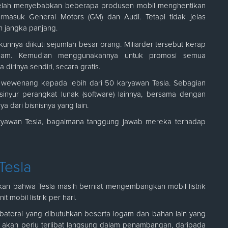
er telah menyebabkan beberapa produsen mobil menghentikan
ermasuk General Motors (GM) dan Audi. Tetapi tidak jelas
m jangka panjang.
unnya diikuti sejumlah besar orang. Miliarder tersebut kerap
ham. Kemudian menggunakannya untuk promosi semua
irinya sendiri, secara gratis.
i wewenang kepada lebih dari 50 karyawan Tesla. Sebagian
 insinyur perangkat lunak (software) lainnya, bersama dengan
 dari bisnisnya yang lain.
yawan Tesla, bagaimana tanggung jawab mereka terhadap
Tesla
kan bahwa Tesla masih berniat mengembangkan mobil listrik
 mobil listrik per hari.
aterai yang dibutuhkan beserta logam dan bahan lain yang
 akan perlu terlibat langsung dalam penambangan, daripada