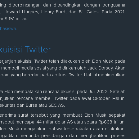
ring diperbincangan dan dibandingkan dengan pengusaha
bs, Howard Hughes, Henry Ford, dan Bill Gates. Pada 2021,
 $ 151 miliar.
hasiswa.
isisi Twitter
janjian akuisisi Twitter telah dilakukan oleh Elon Musk pada
k membeli media sosial yang didirikan oleh Jack Dorsey. Akan
pam yang beredar pada aplikasi Twitter. Hal ini menimbulkan
nya Elon membatalkan rencana akuisisi pada Juli 2022. Setelah
njutkan rencana membeli Twitter pada awal Oktober. Hal ini
kuritas dan Bursa atau SEC AS.
ah menerima surat tersebut yang membuat Elon Musk sepakat
rsebut mencapai 44 miliar dolar AS atau setara Rp668 triliun.
Elon Musk mengatakan bahwa kesepakatan akan dilakukan.
pengadilan menunda persidangan dan menghentikan proses