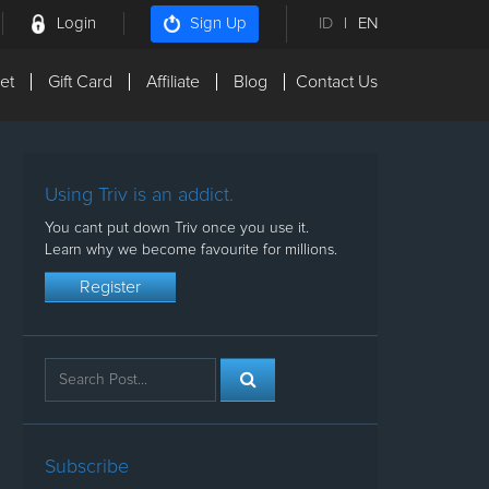
Login
ID
|
EN
Sign Up
et
Gift Card
Affiliate
Blog
Contact Us
Using Triv is an addict.
You cant put down Triv once you use it.
Learn why we become favourite for millions.
Register
Subscribe