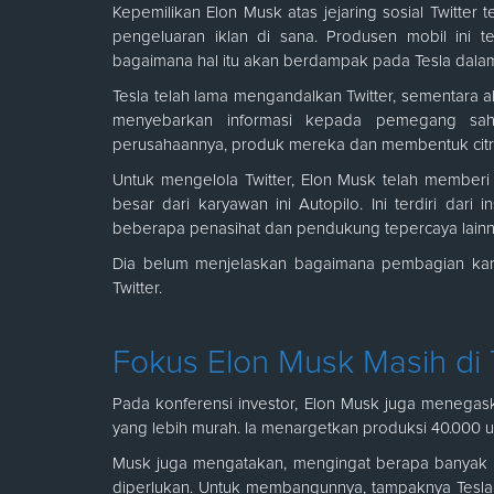
Kepemilikan Elon Musk atas jejaring sosial Twitt
pengeluaran iklan di sana. Produsen mobil ini t
bagaimana hal itu akan berdampak pada Tesla dala
Tesla telah lama mengandalkan Twitter, sementara ak
menyebarkan informasi kepada pemegang sa
perusahaannya, produk mereka dan membentuk citra d
Untuk mengelola Twitter, Elon Musk telah member
besar dari karyawan ini Autopilo. Ini terdiri dari
beberapa penasihat dan pendukung tepercaya lainnya
Dia belum menjelaskan bagaimana pembagian kar
Twitter.
Fokus Elon Musk Masih di 
Pada konferensi investor, Elon Musk juga menegas
yang lebih murah. Ia menargetkan produksi 40.000 unit
Musk juga mengatakan, mengingat berapa banyak b
diperlukan. Untuk membangunnya, tampaknya Tesla