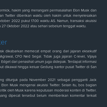
Cormick, hakim yang menangani permasalahan Elon Musk dan
dan Twitter diberikan waktu oleh hakim untuk menyelesaikan
ktober 2022 pukul 17.00 waktu AS. Namun, transaksi akuisisi
da 27 Oktober 2022 atau sehari sebelum tenggat waktu.
ter
Musk dikabarkan memecat empat orang dari jajaran eksekutif
g Agrawal, CFO Ned Segal. Tidak juga jajaran C-level, Vijaya
 Edget dari penasihat umum juga didepak. Terdapat informasi
ut dikawal hingga keluar Gedung kantor pusat Twitter di San
ang ditunjuk pada November 2021 sebagai pengganti Jack
lon Musk mengenai akuisisi Twitter. Selain itu, bos bagian
ritik oleh Musk karena keputusan moderasi konten di Twitter.
r yang dipecat tersebut belum memberikan komentar terkait