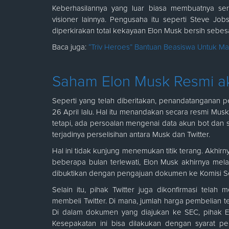
Keberhasilannya yang luar biasa membuatnya se
visioner lainnya. Pengusaha itu seperti Steve Jo
diperkirakan total kekayaan Elon Musk bersih sebesar
Baca juga:
“Triv Heroes” Bantuan Beasiswa Untuk Ma
Saham Elon Musk Resmi aku
Seperti yang telah diberitakan, penandatanganan per
26 April lalu. Hal itu menandakan secara resmi Mus
tetapi, ada persoalan mengenai data akun bot dan s
terjadinya perselisihan antara Musk dan Twitter.
Hal ini tidak kunjung menemukan titik terang. Akhir
beberapa bulan terlewati, Elon Musk akhirnya mela
dibuktikan dengan pengajuan dokumen ke Komisi Se
Selain itu, pihak Twitter juga dikonfirmasi tel
membeli Twitter. Di mana, jumlah harga pembelian te
Di dalam dokumen yang diajukan ke SEC, pihak 
Kesepakatan ini bisa dilakukan dengan syarat 